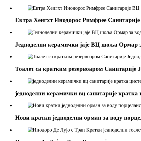
Ектра Хеигхт Инодорос Римфрее Санитариј
Једноделни керамички јаје ВЦ шоља Ормар
Тоалет са кратким резервоаром Санитарије Ј
једноделни керамички вц санитарије кратка
Нови кратки једноделни орман за воду порцел