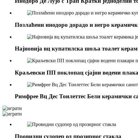
Инодоро Де Лујо с Трап Кратки једноделни т
Позлаћени инодоро дорадо и негро керамичко
Најновија вц купатилска шоља тоалет керами
Краљевски ПП поклопац сјајни водени плака
Римфрее Вц Дес Тоилеттес Бели керамички са
Провидни судопер од прозирног стакла