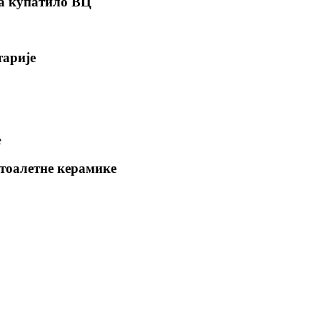
за купатило ВЦ
тарије
тоалетне керамике