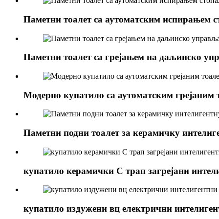
Паметни тоалет са аутоматским испирањем 
Паметни тоалет са грејањем на даљинско у
Модерно купатило са аутоматским грејаним 
Паметни подни тоалет за керамичку интелиг
купатило керамички С трап загрејани интел
купатило издужени вц електрични интелиген