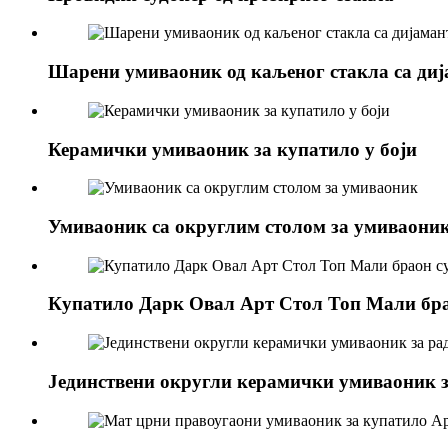
Шарени умиваоник од каљеног стакла са ди
Керамички умиваоник за купатило у боји
Умиваоник са округлим столом за умиваони
Купатило Дарк Овал Арт Стол Топ Мали бра
Јединствени округли керамички умиваоник з