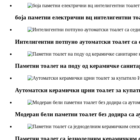
боја паметни електрични вц интелигентни то
Интелигентни потпуно аутоматски тоалет са
Паметни тоалет на поду од керамичке санит
Аутоматски керамички црни тоалет за купат
Модеран бели паметни тоалет без додира са
Паметни тоалет са једноделним керамичким 