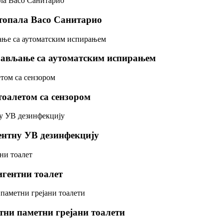
стопала Васо Санитарио
прављање са аутоматским испирањем
тоалетом са сензором
ентну УВ дезинфекцију
игентни тоалет
тни паметни грејани тоалети