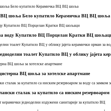
е ВЦ шоља Бело купатило Керамичка ВЦ ВЦ шоља
 за воду Купатило ВЦ Порцелан Кратки ВЦ шољац
едноделни тоалет Купатило ВЦ у облику јајета ке
 цистерна ВЦ шоља за хотелске апартмане
ански сталак за купатило са ниским резервоаром з