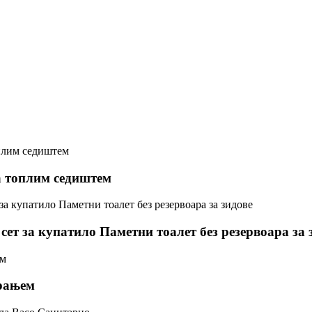
а топлим седиштем
ет за купатило Паметни тоалет без резервоара за 
ирањем