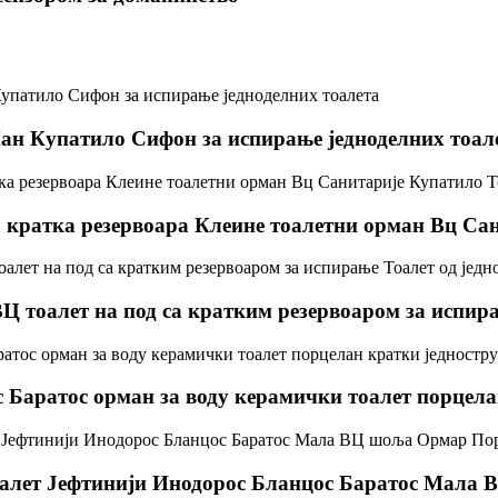
ан Купатило Сифон за испирање једноделних тоал
а кратка резервоара Клеине тоалетни орман Вц Са
Ц тоалет на под са кратким резервоаром за испира
 Баратос орман за воду керамички тоалет порцела
тоалет Јефтинији Инодорос Бланцос Баратос Мала