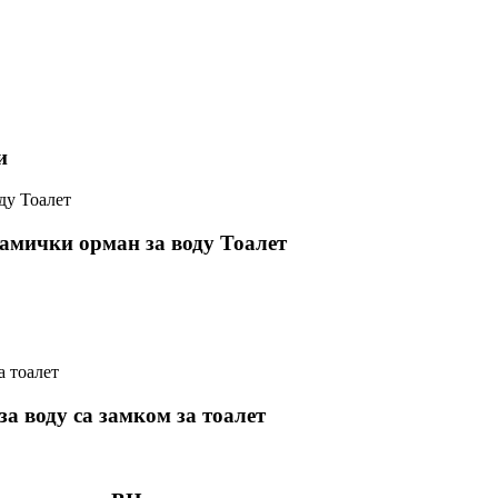
и
рамички орман за воду Тоалет
а воду са замком за тоалет