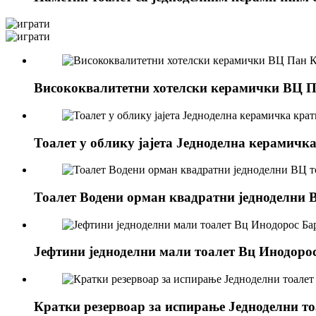
Висококвалитетни хотелски керамички ВЦ П
Тоалет у облику јајета Једноделна керамичк
Тоалет Водени орман квадратни једноделни В
Јефтини једноделни мали тоалет Вц Инодорос
Кратки резервоар за испирање Једноделни 