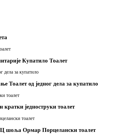
ета
нитарије Купатило Тоалет
ње Тоалет од једног дела за купатило
н кратки једноструки тоалет
 ВЦ шоља Ормар Порцелански тоалет