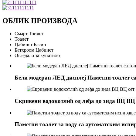
ОБЛИК ПРОИЗВОДА
Смарт Тоилет
Тоалет
Цабинет Басин
Батхроом Цабинет
Огледало за купатило
Бели модеран ЛЕД дисплеј Паметни тоалет с
Скривени водокотлић од леђа до зида ВЦ ВЦ с
Паметни тоалет за воду са аутоматским исп