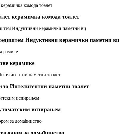
алет керамичка комода тоалет
 седиштем Индуктивни керамички паметни вц
арне керамике
ило Интелигентни паметни тоалет
 аутоматским испирањем
сензором за домаћинство