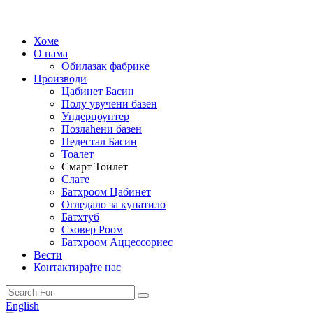
Хоме
О нама
Обилазак фабрике
Производи
Цабинет Басин
Полу увучени базен
Ундерцоунтер
Позлаћени базен
Педестал Басин
Тоалет
Смарт Тоилет
Слате
Батхроом Цабинет
Огледало за купатило
Батхтуб
Сховер Роом
Батхроом Аццессориес
Вести
Контактирајте нас
English