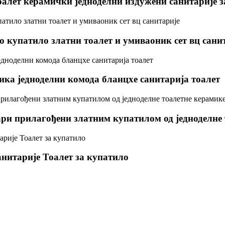
оалет керамички једноделни издужени санитарије 
 купатило златни тоалет и умиваоник сет вц сани
ка једноделни комода бланцхе санитарија тоалет
ри прилагођени златним купатилом од једноделне 
нитарије Тоалет за купатило