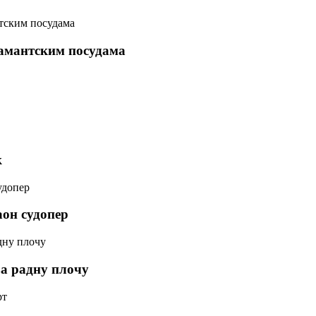
јамантским посудама
к
он судопер
а радну плочу